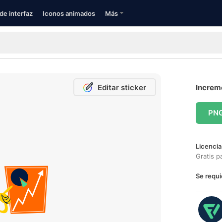
de interfaz
Iconos animados
Más
Editar sticker
Increme
PN
Licencia
Gratis p
Se requi