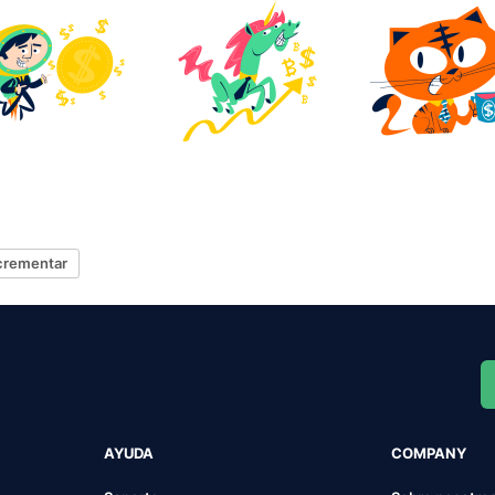
crementar
AYUDA
COMPANY