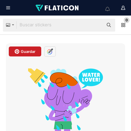
0
Guardar