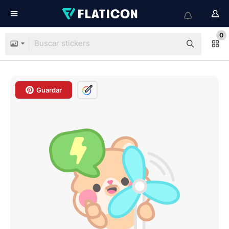
0
Guardar