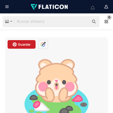
0
Guardar