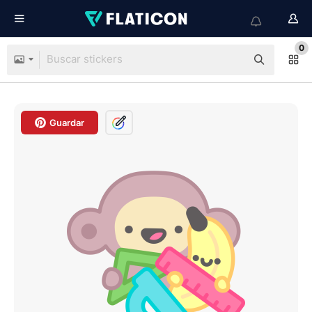
0
Guardar