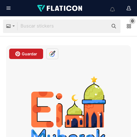
0
Guardar