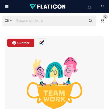
0
Guardar