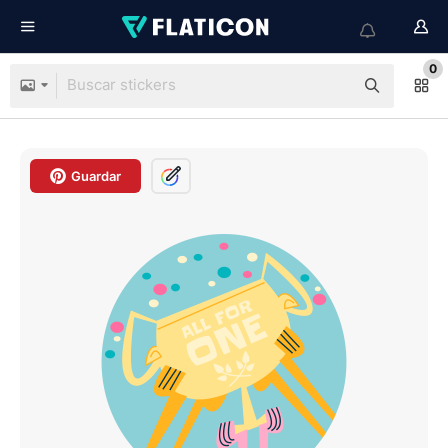
0
Guardar