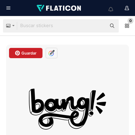
0
Guardar