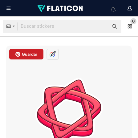
0
Guardar