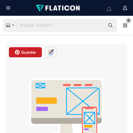
0
Guardar