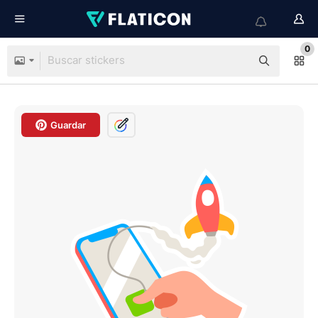
0
Guardar