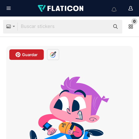
0
Guardar