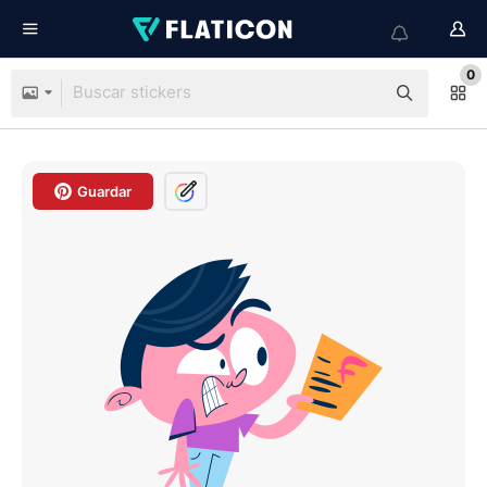
0
Guardar