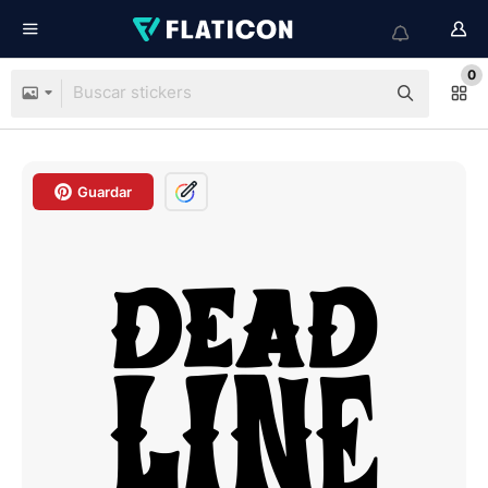
0
Guardar