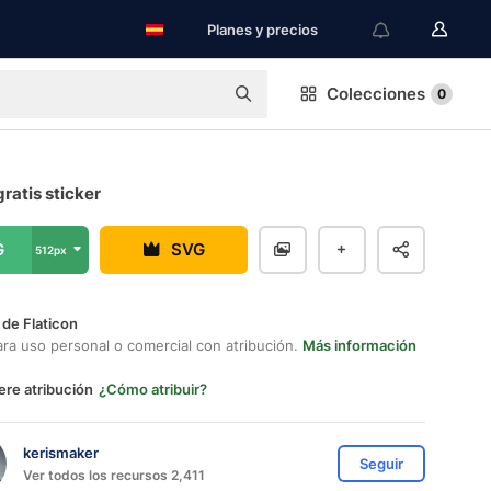
Planes y precios
Colecciones
0
gratis sticker
G
SVG
512px
 de Flaticon
ara uso personal o comercial con atribución.
Más información
ere atribución
¿Cómo atribuir?
kerismaker
Seguir
Ver todos los recursos 2,411