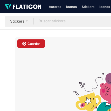
Autores
Iconos
Stickers
Iconos 
Stickers
Guardar