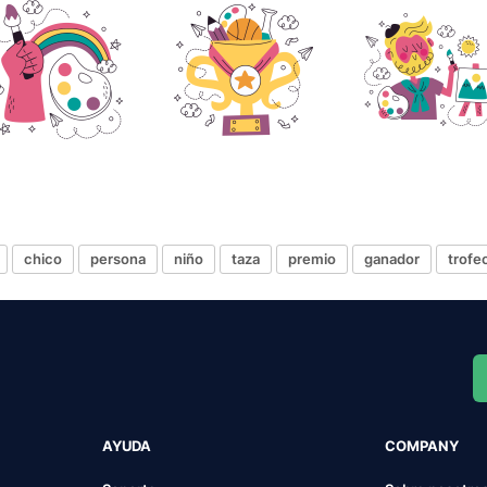
chico
persona
niño
taza
premio
ganador
trofe
AYUDA
COMPANY