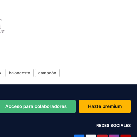
o
baloncesto
campeón
Acceso para colaboradores
Hazte premium
REDES SOCIALES