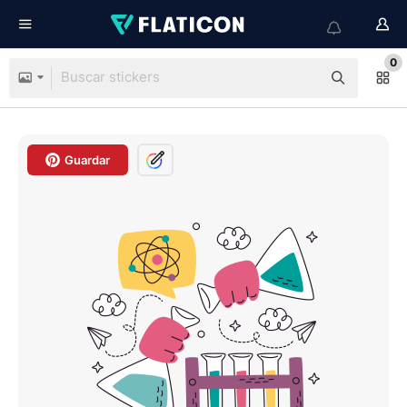
0
Guardar