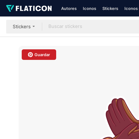
Autores
Iconos
Stickers
Iconos 
Stickers
Guardar