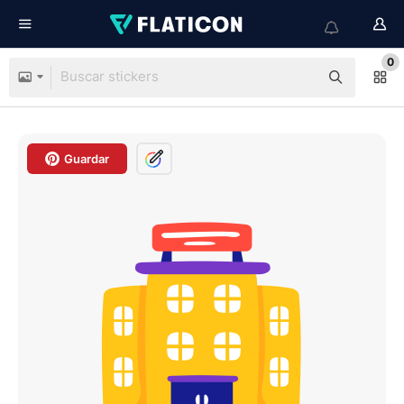
0
Guardar