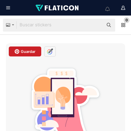
0
Guardar