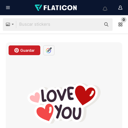
0
Guardar