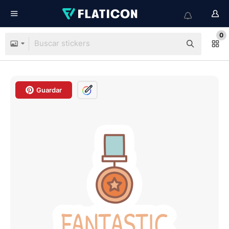
0
Guardar