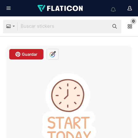
0
Guardar