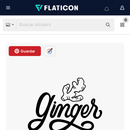
0
Guardar