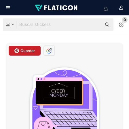
0
Guardar