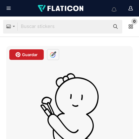
0
Guardar