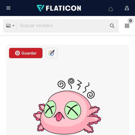
0
Guardar