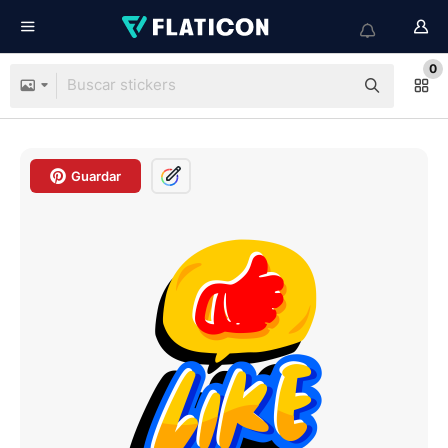
0
Guardar