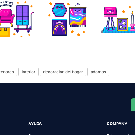
teriores
interior
decoración del hogar
adornos
AYUDA
COMPANY