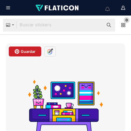
0
Guardar