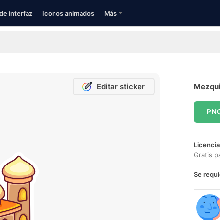
de interfaz
Iconos animados
Más
Editar sticker
Mezquit
PN
Licencia
Gratis p
Se requi