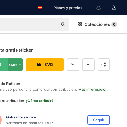
Planes y precios
Colecciones
0
a gratis sticker
G
SVG
512px
 de Flaticon
ara uso personal o comercial con atribución.
Más información
ere atribución
¿Cómo atribuir?
Gohsantosadrive
Seguir
Ver todos los recursos 1,912