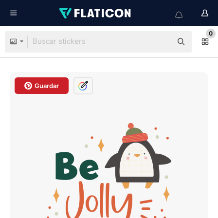
0
Guardar