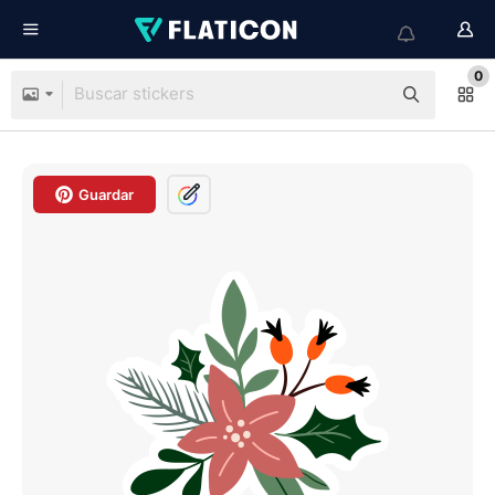
0
Guardar