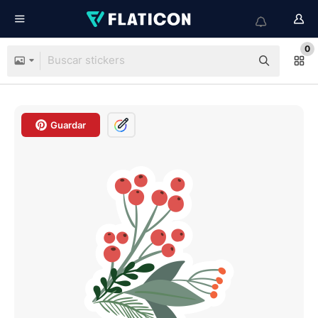
0
Guardar