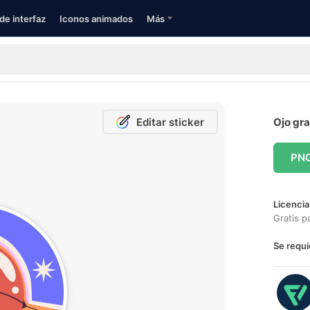
de interfaz
Iconos animados
Más
Editar sticker
Ojo gra
PN
Licencia
Gratis p
Se requi