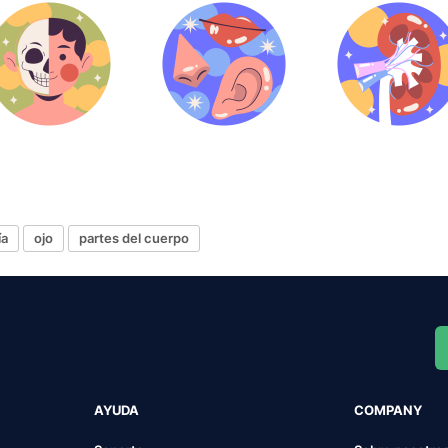
ía
ojo
partes del cuerpo
AYUDA
COMPANY