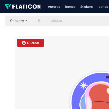
Autores
Iconos
Stickers
Iconos 
Stickers
Guardar