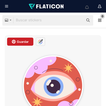
0
Guardar