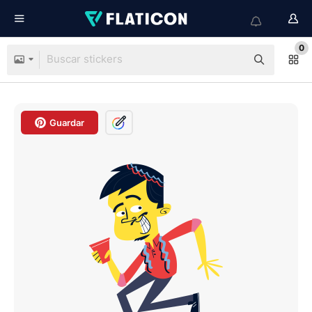
0
Guardar