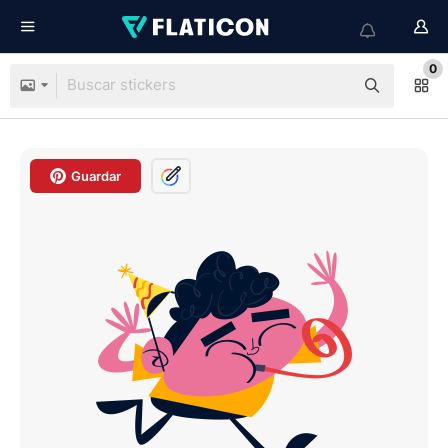
0
Guardar