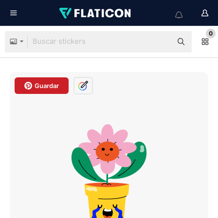
0
Guardar