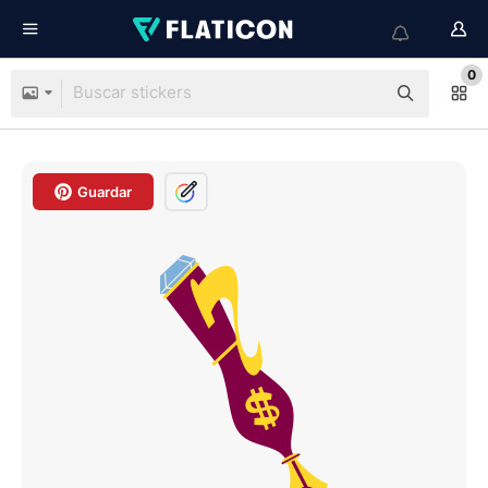
0
Guardar