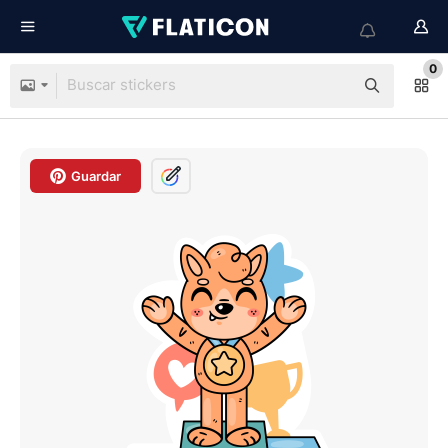
0
Guardar