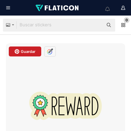
0
Guardar