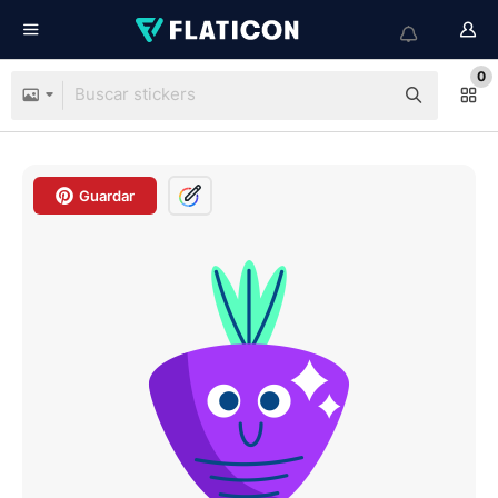
0
Guardar