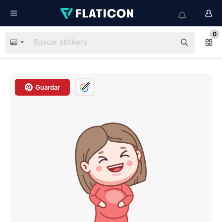
0
Guardar