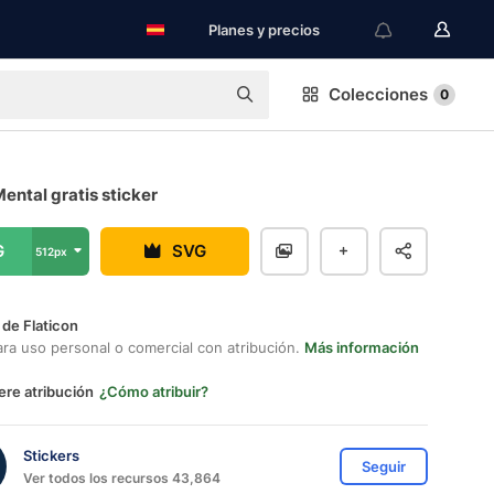
Planes y precios
Colecciones
0
ental gratis sticker
G
SVG
512px
 de Flaticon
ara uso personal o comercial con atribución.
Más información
ere atribución
¿Cómo atribuir?
Stickers
Seguir
Ver todos los recursos 43,864