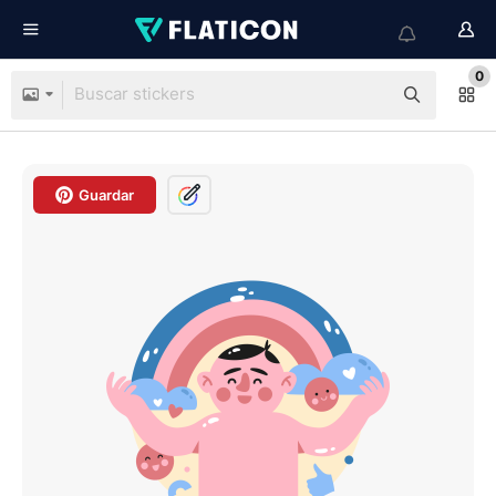
0
Guardar