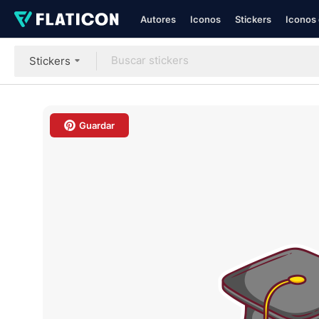
Autores
Iconos
Stickers
Iconos 
Stickers
Guardar