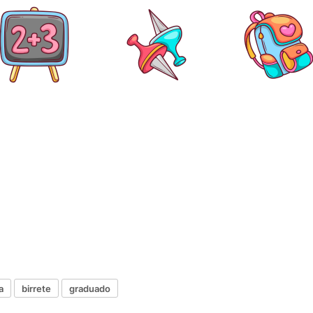
a
birrete
graduado