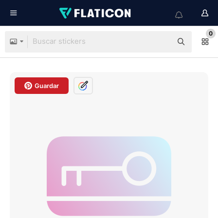
0
Guardar