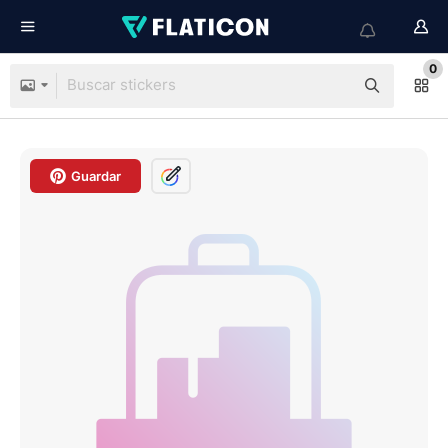
0
Guardar